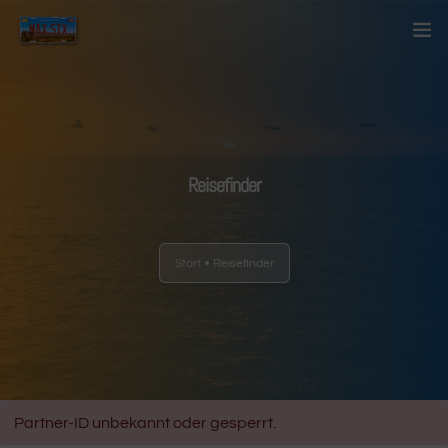
Startseite
Über mich
Reisefinder
Kontakt
Blog
Start
Reisefinder
Länder
Anderes
Partner-ID unbekannt oder gesperrt.