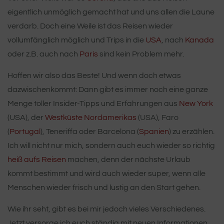
eigentlich unmöglich gemacht hat und uns allen die Laune
verdarb. Doch eine Weile ist das Reisen wieder
vollumfänglich möglich und Trips in die
USA
, nach
Kanada
oder z.B. auch nach
Paris
sind kein Problem mehr.
Hoffen wir also das Beste! Und wenn doch etwas
dazwischenkommt: Dann gibt es immer noch eine ganze
Menge toller Insider-Tipps und Erfahrungen aus
New York
(USA), der
Westküste Nordamerikas
(USA), Faro
(
Portugal
), Teneriffa oder Barcelona (
Spanien
) zu erzählen.
Ich will nicht nur mich, sondern auch euch wieder so richtig
heiß aufs Reisen
machen, denn der nächste Urlaub
kommt bestimmt und wird auch wieder super, wenn alle
Menschen wieder frisch und lustig an den Start gehen.
Wie ihr seht, gibt es bei mir jedoch vieles Verschiedenes.
Jetzt versorge ich euch ständig mit neuen Informationen