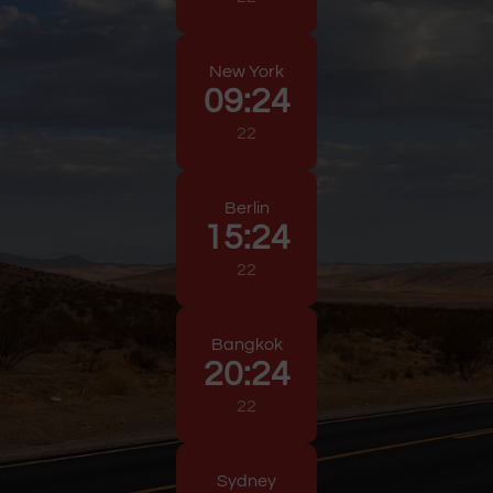
New York
09
:
24
23
Berlin
15
:
24
23
Bangkok
20
:
24
23
Sydney