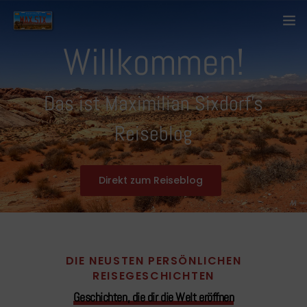
Willkommen!
Startseite
Über mich
Das ist Maximilian Sixdorf’s
Reiseblog
Kontakt
Blog
Direkt zum Reiseblog
Länder
Anderes
DIE NEUSTEN PERSÖNLICHEN
REISEGESCHICHTEN
Geschichten, die dir die Welt eröffnen