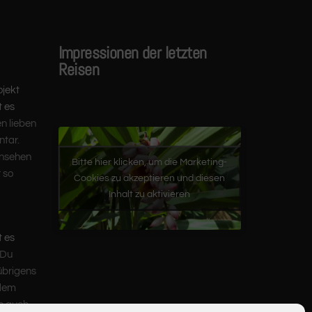
Impressionen der letzten
Reisen
ojekt
t es
en lieben
tar.
ansehen
Bitte hier klicken, um die Marketing-
 so
Cookies zu akzeptieren und diesen
Inhalt zu aktivieren
t es
 Du
übrigens
 dem
ch auch