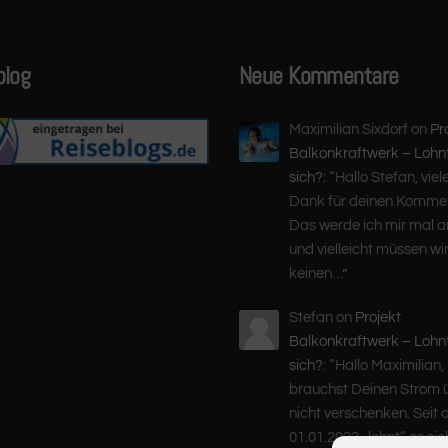
blog
Neue Kommentare
Maximilian Sixdorf
on
Pr
Balkonkraftwerk – Lohn
sich?
: “
Hallo Stefan, viel
Dank für deinen Kommen
Das werde ich mir mal 
und vielleicht müssen wir
keinen…
”
Stefan
on
Projekt
Balkonkraftwerk – Lohn
sich?
: “
Hallo Maximilian,
brauchst Deinen Strom 
nicht verschenken. Seit
01.01.2023 „lohnt“ es si