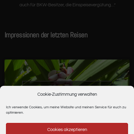
auch für BKW-Besitzer, die Einspeisevergütung…
”
Impressionen der letzten Reisen
Bitte hier klicken, um die Marketing-Cookies
Cookie-Zustimmung verwalten
zu akzeptieren und diesen Inhalt zu
aktivieren
Ich verwende Cookies, um meine Website und meinen Service für euch zu
optimieren.
Cookies akzeptieren