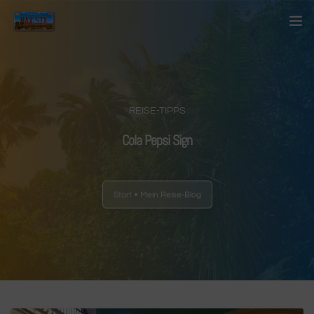
Startseite
Über mich
REISE-TIPPS
Kontakt
Cola Pepsi Sign
Blog
Start
Mein Reise-Blog
Länder
Anderes