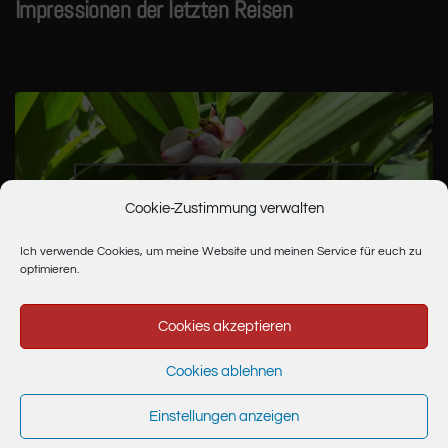
Impressionen der letzten Reisen
Bitte hier klicken, um die Marketing-Cookies
Cookie-Zustimmung verwalten
zu akzeptieren und diesen Inhalt zu
aktivieren
Ich verwende Cookies, um meine Website und meinen Service für euch zu
optimieren.
Cookies akzeptieren
Cookies ablehnen
Einstellungen anzeigen
PR
Authentizität
Urheberrecht