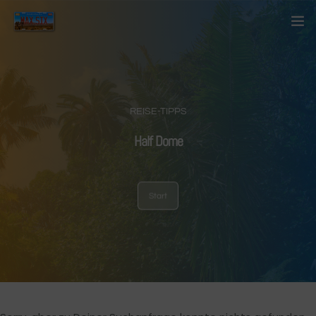
Startseite
Über mich
REISE-TIPPS
Kontakt
Half Dome
Blog
Start
Länder
Anderes