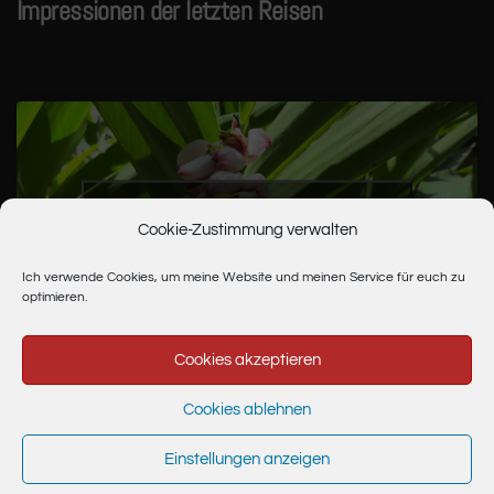
Impressionen der letzten Reisen
Bitte hier klicken, um die Marketing-Cookies
Cookie-Zustimmung verwalten
zu akzeptieren und diesen Inhalt zu
aktivieren
Ich verwende Cookies, um meine Website und meinen Service für euch zu
optimieren.
Cookies akzeptieren
Cookies ablehnen
Einstellungen anzeigen
PR
Authentizität
Urheberrecht