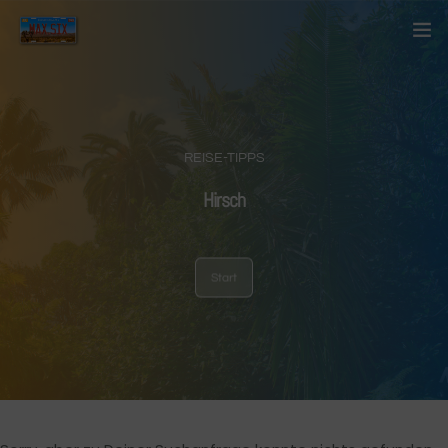
Startseite
Über mich
REISE-TIPPS
Kontakt
Hirsch
Blog
Start
Länder
Anderes