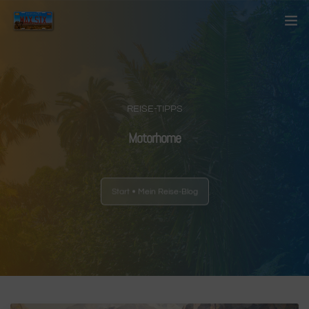
Startseite
Über mich
REISE-TIPPS
Kontakt
Motorhome
Blog
Start
Mein Reise-Blog
Länder
Anderes