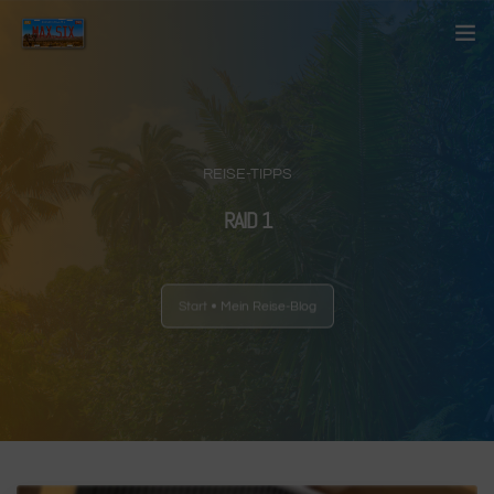
Startseite
Über mich
REISE-TIPPS
Kontakt
RAID 1
Blog
Start
Mein Reise-Blog
Länder
Anderes