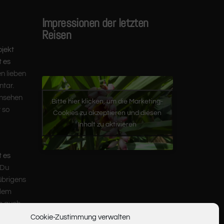
Impressionen der letzten
Reisen
ojekt
t es
en lieben
tar.
ansehen
Bitte hier klicken, um die Marketing-
 so
Cookies zu akzeptieren und diesen
Inhalt zu aktivieren
t es
 Du
übrigens
 dem
ch auch
Cookie-Zustimmung verwalten