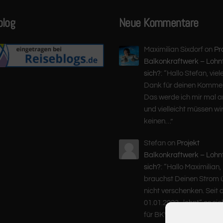
blog
Neue Kommentare
Maximilian Sixdorf
on
Pr
Balkonkraftwerk – Lohn
sich?
: “
Hallo Stefan, viel
Dank für deinen Kommen
Das werde ich mir mal 
und vielleicht müssen wir
keinen…
”
Stefan
on
Projekt
Balkonkraftwerk – Lohn
sich?
: “
Hallo Maximilian,
brauchst Deinen Strom 
nicht verschenken. Seit
01.01.2023 „lohnt“ es si
für BKW-Besitzer, die