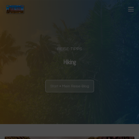
Startseite
Über mich
REISE-TIPPS
Kontakt
Hiking
Blog
Start
Mein Reise-Blog
Länder
Anderes