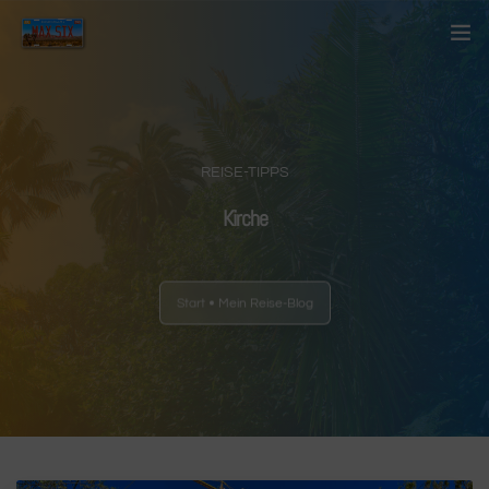
Startseite
Über mich
REISE-TIPPS
Kontakt
Kirche
Blog
Start
Mein Reise-Blog
Länder
Anderes