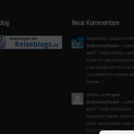
blog
Neue Kommentare
Maximilian Sixdorf
on
Pr
Balkonkraftwerk – Lohn
sich?
: “
Hallo Stefan, viel
Dank für deinen Kommen
Das werde ich mir mal 
und vielleicht müssen wir
keinen…
”
Stefan
on
Projekt
Balkonkraftwerk – Lohn
sich?
: “
Hallo Maximilian,
brauchst Deinen Strom 
nicht verschenken. Seit
01.01.2023 „lohnt“ es si