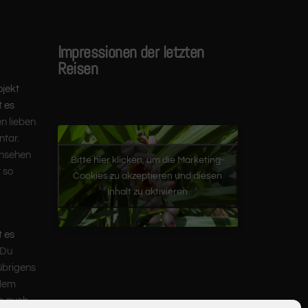
Impressionen der letzten
Reisen
ojekt
t es
en lieben
tar.
ansehen
Bitte hier klicken, um die Marketing-
 so
Cookies zu akzeptieren und diesen
Inhalt zu aktivieren
t es
 Du
übrigens
 dem
ch auch