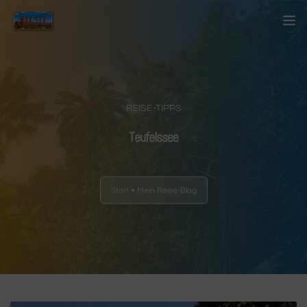
Startseite
Über mich
REISE-TIPPS
Kontakt
Teufelssee
Blog
Start
Mein Reise-Blog
Länder
Anderes