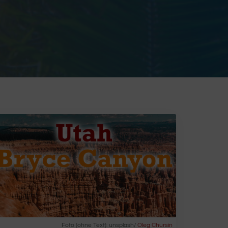
Foto (ohne Text): unsplash/
Oleg Chursin