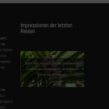
Impressionen der letzten
Reisen
ojekt
t es
en lieben
tar.
ansehen
Bitte hier klicken, um die Marketing-
 so
Cookies zu akzeptieren und diesen
Inhalt zu aktivieren
t es
 Du
übrigens
 dem