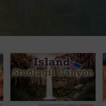
rf
Foto (unbearbeitet): unsplash/
Cassie Boca