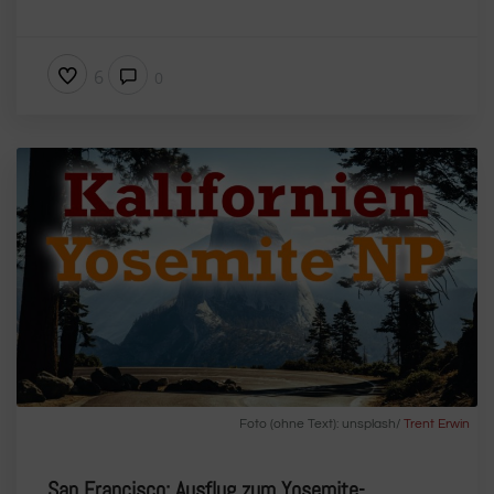
6
0
Foto (ohne Text): unsplash/
Trent Erwin
San Francisco: Ausflug zum Yosemite-