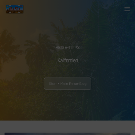
Startseite
Über mich
REISE-TIPPS
Kontakt
Kalifornien
Blog
Start
Mein Reise-Blog
Länder
Anderes