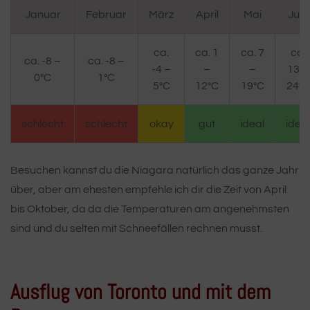
Januar
Februar
März
April
Mai
Juni
ca.
ca. 1
ca. 7
ca.
ca. -8 –
ca. -8 –
-4 –
–
–
13 –
0°C
1°C
5°C
12°C
19°C
24°C
schlecht
schlecht
okay
gut
ideal
ideal
Besuchen kannst du die Niagara natürlich das ganze Jahr
über, aber am ehesten empfehle ich dir die Zeit von April
bis Oktober, da da die Temperaturen am angenehmsten
sind und du selten mit Schneefällen rechnen musst.
Ausflug von Toronto und mit dem