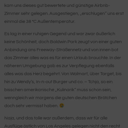
kam uns dieses gut bewertete und günstige Airbnb-
Zimmer sehr gelegen. Ausgestiegen, „erschlugen“ uns erst
einmal die 38 °C Außentemperatur.
Es lag in einer ruhigen Gegend und war zwar äußerlich
keine Schönheit, doch Baldwin Park zeugt von einer guten
Anbindung ans Freeway-Straßennetz und von innen bot
das Zimmer alles was es für einen Urlaub brauchte. In der
näheren Umgebung gab es zur Verpflegung ebenfalls
alles was das Herz begehrt. Von Walmart, über Target, bis
hin zu Wendy’s, In-n-out Burger und co. – Tchja, so ein
bisschen amerikanische „Kulinarik“ muss schon sein,
wenngleich wir morgens die guten deutschen Brötchen
doch sehr vermisst haben.
Naja, und das tolle war außerdem, dass wir für alle
Ausflüge östlich von Los Angeles gelegen nicht den recht