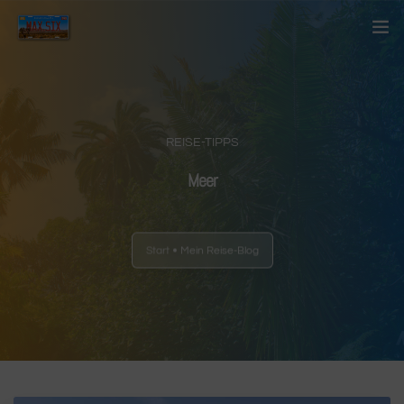
Startseite
Über mich
REISE-TIPPS
Kontakt
Meer
Blog
Start
Mein Reise-Blog
Länder
Anderes